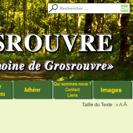
Recherche
pour
:
A
Taille du Texte :
A
A