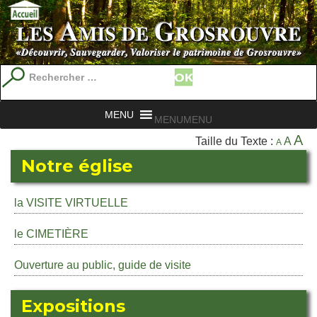
Recherche
pour
:
MENU
MENU
A
Taille du Texte :
A
A
Notre église
la VISITE VIRTUELLE
le CIMETIÈRE
Ouverture au public, guide de visite
Expositions