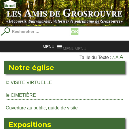
Recherche
pour
:
MENU
MENU
A
Taille du Texte :
A
A
Notre église
la VISITE VIRTUELLE
le CIMETIÈRE
Ouverture au public, guide de visite
Expositions