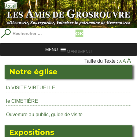
Recherche
pour
:
MENU
MENU
A
Taille du Texte :
A
A
Notre église
la VISITE VIRTUELLE
le CIMETIÈRE
Ouverture au public, guide de visite
Expositions