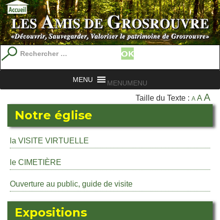
Recherche
pour
:
MENU
MENU
A
Taille du Texte :
A
A
Notre église
la VISITE VIRTUELLE
le CIMETIÈRE
Ouverture au public, guide de visite
Expositions