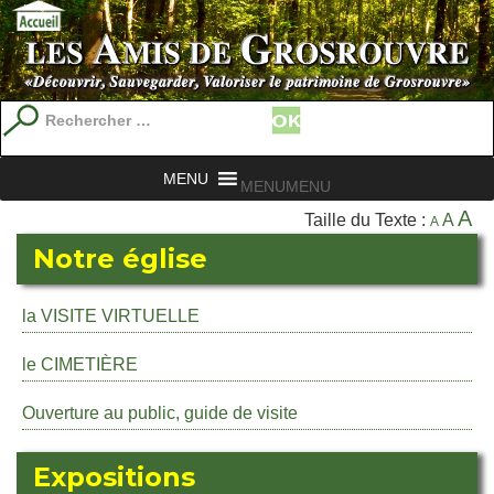
Recherche
pour
:
MENU
MENU
A
Taille du Texte :
A
A
Notre église
la VISITE VIRTUELLE
le CIMETIÈRE
Ouverture au public, guide de visite
Expositions